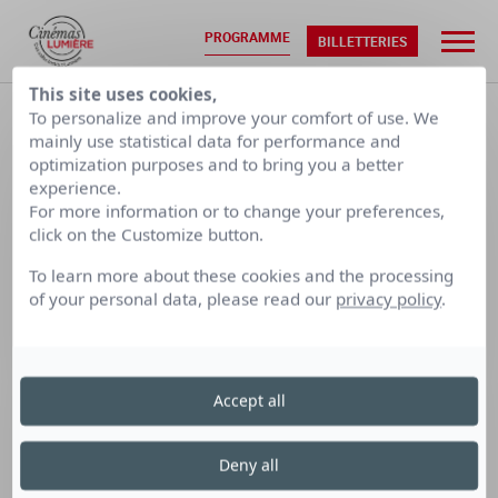
PROGRAMME
BILLETTERIES
This site uses cookies,
ACCUEIL
•
PROGRAMMATION
To personalize and improve your comfort of use. We
mainly use statistical data for performance and
optimization purposes and to bring you a better
VEN. 07/08
SAM. 08/08
experience.
For more information or to change your preferences,
click on the Customize button.
CALENDRIER PAR SEMAINE
To learn more about these cookies and the processing
of your personal data, please read our
privacy policy
.
LUMIÈRE
LUMIÈRE
LUMIÈRE
TERREAUX
BELLECOUR
FOURMI
Accept all
Cinéma Lumière Fourmi
Deny all
le jeudi 4 juillet