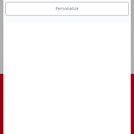
Personalize
S'ABONNER À NOTRE NEWSLETTER
Être tenu au courant des actualités, des avant-premières, des
rendez-vous, ...
S’inscrire