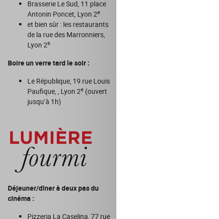
Brasserie Le Sud, 11 place
e
Antonin Poncet, Lyon 2
et bien sûr : les restaurants
de la rue des Marronniers,
e
Lyon 2
Boire un verre tard le soir :
Le République, 19 rue Louis
e
Paufique, , Lyon 2
(ouvert
jusqu’à 1h)
Déjeuner/dîner à deux pas du
cinéma :
Pizzeria La Caselina, 77 rue