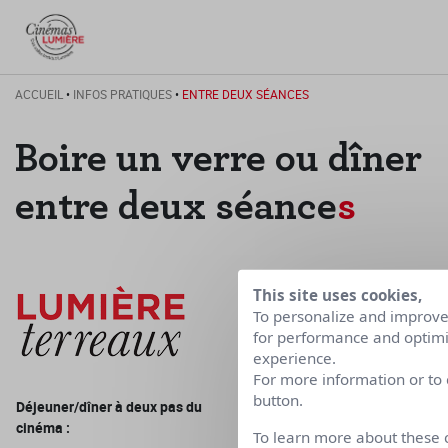
ACCUEIL
•
INFOS PRATIQUES
•
ENTRE DEUX SÉANCES
Boire un verre ou dîner
entre deux séance
s
This site uses cookies,
To personalize and improve 
for performance and optimi
experience.
For more information or to
button.
Déjeuner/dîner à deux pas du
cinéma :
To learn more about these 