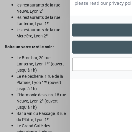
please read our
privacy pol
les restaurants de la rue
e
Neuve, Lyon 2
les restaurants de la rue
er
Lanterne, Lyon 1
les restaurants de la rue
e
Mercière, Lyon 2
Boire un verre tard le soir :
Le Broc bar, 20 rue
er
Lanterne, Lyon 1
(ouvert
jusqu’à 1h)
Le Ké pêcherie, 1 rue de la
er
Platière, Lyon 1
(ouvert
jusqu’à 1h)
L’Harmonie des vins, 18 rue
e
Neuve, Lyon 2
(ouvert
jusqu’à 1h)
Bar à vin du Passage, 8 rue
er
du Plâtre, Lyon 1
Le Grand Café des
négociants, 1 place