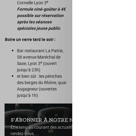
e
Corneille Lyon 3
Formule ciné-goûter à 4€
possible sur réservation
après les séances
spéciales jeune public
Boire un verre tard le soir :
Bar restaurant La Patrie,
58 avenue Maréchal de
e
Saxe, Lyon 3
(ouvert
jusqu’à 23h)
et bien sûr : les péniches
des berges du Rhône, quai
Augagneur (ouvertes
jusqu’à 1h)
S'ABONNER À NOTRE NEWSLETTER
Être tenu au courant des actualités, des avant-premières, des
rendez-vous, ...