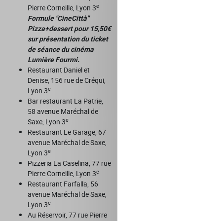
e
Pierre Corneille, Lyon 3
Formule "CineCittà"
Pizza+dessert pour 15,50€
sur présentation du ticket
de séance du cinéma
Lumière Fourmi.
Restaurant Daniel et
Denise, 156 rue de Créqui,
e
Lyon 3
Bar restaurant La Patrie,
58 avenue Maréchal de
e
Saxe, Lyon 3
Restaurant Le Garage, 67
avenue Maréchal de Saxe,
e
Lyon 3
Pizzeria La Caselina, 77 rue
e
Pierre Corneille, Lyon 3
Restaurant Farfalla, 56
avenue Maréchal de Saxe,
e
Lyon 3
Au Réservoir, 77 rue Pierre