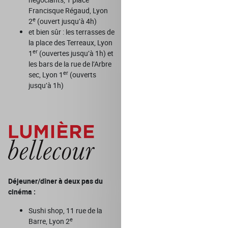
Francisque Régaud, Lyon
e
2
(ouvert jusqu’à 4h)
et bien sûr : les terrasses de
la place des Terreaux, Lyon
er
1
(ouvertes jusqu’à 1h) et
les bars de la rue de l’Arbre
er
sec, Lyon 1
(ouverts
jusqu’à 1h)
Déjeuner/dîner à deux pas du
cinéma :
Sushi shop, 11 rue de la
e
Barre, Lyon 2