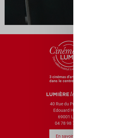
S’inscrire
40 Rue du Président
Edouard Herriot,
69001 Lyon
04 78 98 74 52
En savoir plus