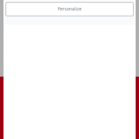
Personalize
S'ABONNER À NOTRE NEWSLETTER
Être tenu au courant des actualités, des avant-premières, des
rendez-vous, ...
S’inscrire