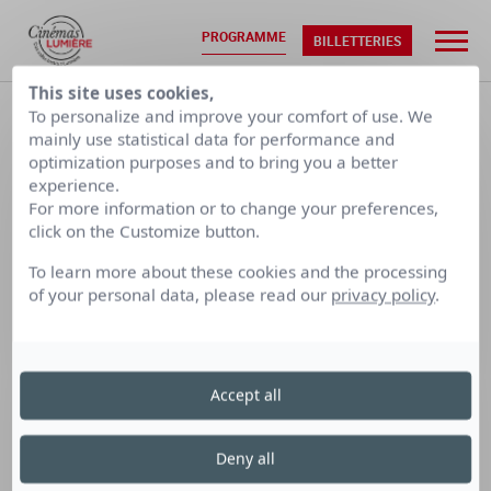
PROGRAMME
BILLETTERIES
This site uses cookies,
ACCUEIL
•
PROGRAMMATION
To personalize and improve your comfort of use. We
mainly use statistical data for performance and
optimization purposes and to bring you a better
VEN. 07/08
SAM. 08/08
experience.
For more information or to change your preferences,
click on the Customize button.
CALENDRIER PAR SEMAINE
To learn more about these cookies and the processing
of your personal data, please read our
privacy policy
.
LUMIÈRE
LUMIÈRE
LUMIÈRE
TERREAUX
BELLECOUR
FOURMI
Accept all
Cinéma Lumière Terreaux
Deny all
le jeudi 4 juillet