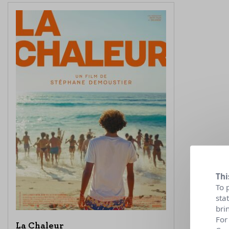
Thi
To 
sta
bri
For
La Chaleur