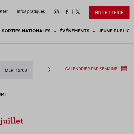
tter
Infos pratiques
BILLETTERIE
SORTIES NATIONALES
ÉVÉNEMENTS
JEUNE PUBLIC
CALENDRIER PAR SEMAINE
MER. 12/08
JEU. 13/08
VEN. 14/08
SAM.
RMI
juillet