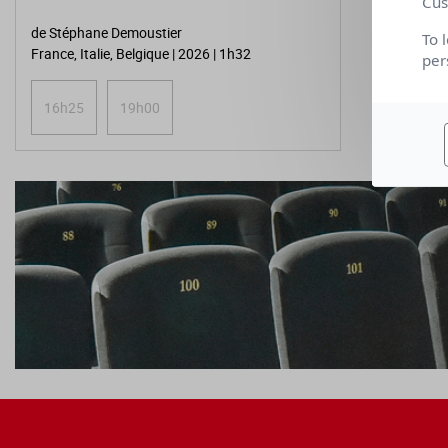
Cus
de Stéphane Demoustier
To 
France, Italie, Belgique | 2026 | 1h32
per
16h25
19h00