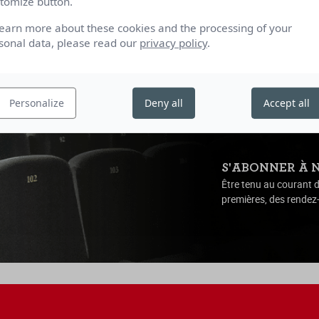
tomize button.
learn more about these cookies and the processing of your
sonal data, please read our
privacy policy
.
Personalize
Deny all
Accept all
S'ABONNER À 
Être tenu au courant d
premières, des rendez-