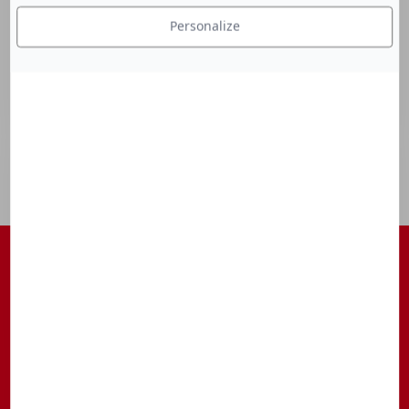
Personalize
S'ABONNER À NOTRE NEWSLETTER
Être tenu au courant des actualités, des avant-premières, des
rendez-vous, ...
S’inscrire