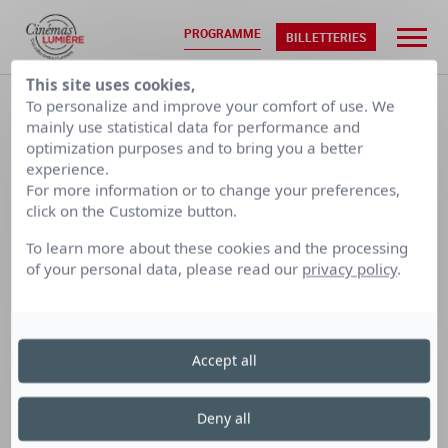
PROGRAMME
BILLETTERIES
This site uses cookies,
ACCUEIL
•
PROGRAMMATION
To personalize and improve your comfort of use. We
mainly use statistical data for performance and
optimization purposes and to bring you a better
SAM. 08/08
DIM. 09/08
experience.
For more information or to change your preferences,
click on the Customize button.
CALENDRIER PAR SEMAINE
To learn more about these cookies and the processing
of your personal data, please read our
privacy policy
.
LUMIÈRE
LUMIÈRE
LUMIÈRE
TERREAUX
BELLECOUR
FOURMI
Accept all
Cinéma Lumière Bellecour
Deny all
le vendredi 17 juillet