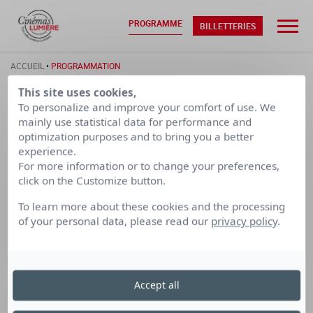
PROGRAMME
BILLETTERIES
ACCUEIL
•
PROGRAMMATION
This site uses cookies,
To personalize and improve your comfort of use. We
DIM. 09/08
LUN. 10/08
mainly use statistical data for performance and
optimization purposes and to bring you a better
experience.
CALENDRIER PAR SEMAINE
For more information or to change your preferences,
click on the Customize button.
LUMIÈRE
LUMIÈRE
LUMIÈRE
To learn more about these cookies and the processing
TERREAUX
BELLECOUR
FOURMI
of your personal data, please read our
privacy policy
.
Cinéma Lumière Bellecour
Accept all
le dimanche 26 juillet