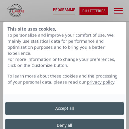
PROGRAMME
BILLETTERIES
ACCUEIL
•
PROGRAMMATION
This site uses cookies,
To personalize and improve your comfort of use. We
mainly use statistical data for performance and
optimization purposes and to bring you a better
DIM. 30/08
LUN. 31/08
experience.
For more information or to change your preferences,
CALENDRIER PAR SEMAINE
click on the Customize button.
To learn more about these cookies and the processing
of your personal data, please read our
privacy policy
.
LUMIÈRE
LUMIÈRE
LUMIÈRE
TERREAUX
BELLECOUR
FOURMI
Accept all
Cinéma Lumière Terreaux
le dimanche 30 août
Deny all