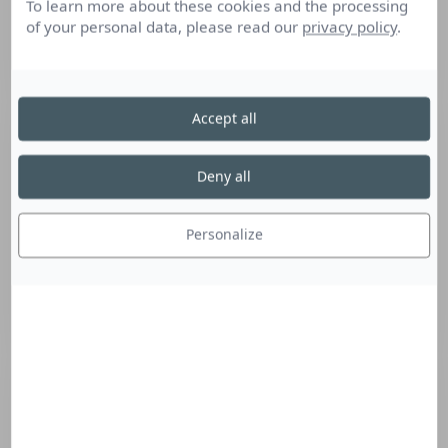
To learn more about these cookies and the processing
of your personal data, please read our
privacy policy
.
Sortie
nationale
Accept all
Deny all
Personalize