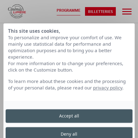
PROGRAMME
BILLETTERIES
ACCUEIL
•
PROGRAMMATION
This site uses cookies,
To personalize and improve your comfort of use. We
mainly use statistical data for performance and
optimization purposes and to bring you a better
MAR. 18/08
MER. 19/08
experience.
For more information or to change your preferences,
CALENDRIER PAR SEMAINE
click on the Customize button.
To learn more about these cookies and the processing
of your personal data, please read our
privacy policy
.
LUMIÈRE
LUMIÈRE
LUMIÈRE
TERREAUX
BELLECOUR
FOURMI
Accept all
Cinéma Lumière Fourmi
le mardi 18 août
Deny all