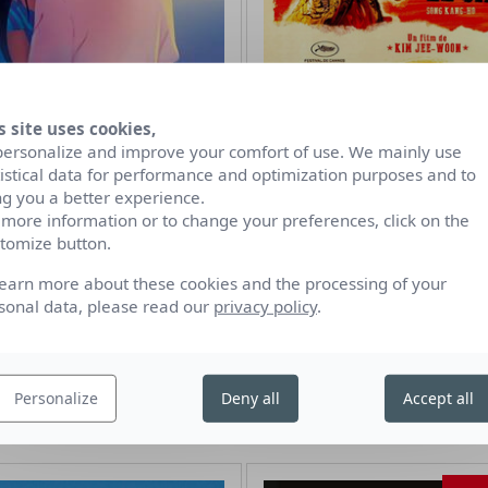
s site uses cookies,
personalize and improve your comfort of use. We mainly use
tistical data for performance and optimization purposes and to
ng you a better experience.
 more information or to change your preferences, click on the
tomize button.
Le Bon, la brute et le ci
learn more about these cookies and the processing of your
de Kim Jee-woon
i Nguen
sonal data, please read our
privacy policy
.
Corée du Sud | VOSTF | 2008 | 2h
| 1h31
17h45
Personalize
Deny all
Accept all