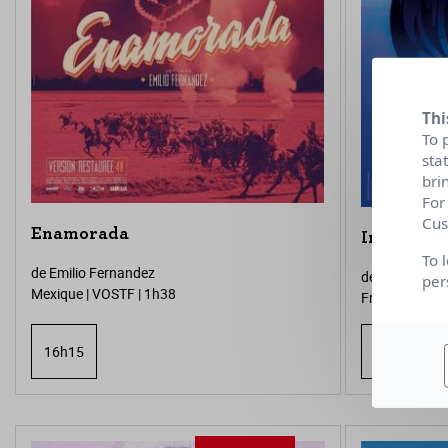
Thi
To 
sta
bri
For
Cus
Enamorada
In Waves
To 
de Emilio Fernandez
de Phuong Ma
per
Mexique | VOSTF | 1h38
France | 2026 
16h15
16h30