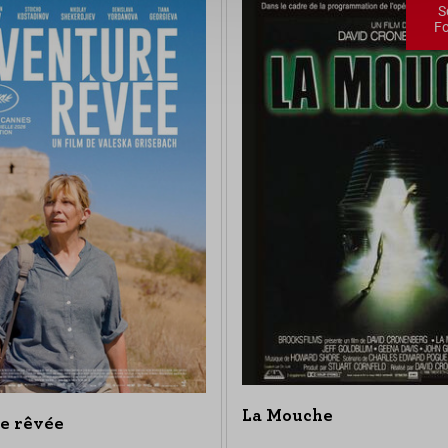
S
F
La Mouche
e rêvée