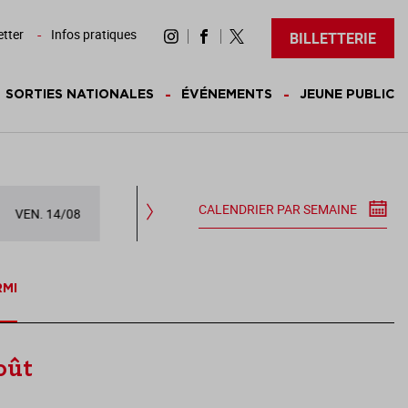
tter
Infos pratiques
BILLETTERIE
SORTIES NATIONALES
ÉVÉNEMENTS
JEUNE PUBLIC
CALENDRIER PAR SEMAINE
VEN. 14/08
SAM. 15/08
DIM. 16/08
LUN.
RMI
oût