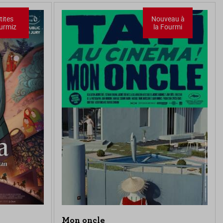
tites
Nouveau à
urmiz
la Fourmi
Mon oncle