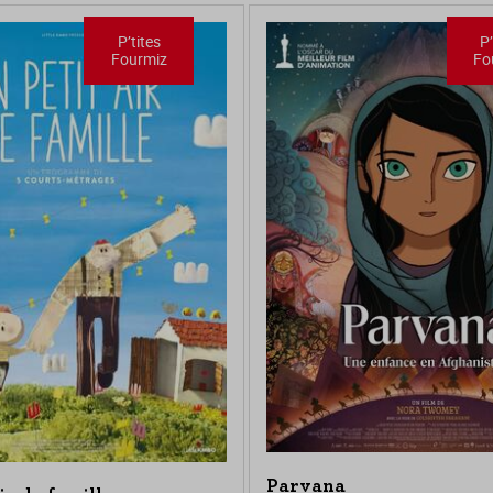
P’tites
P’
Fourmiz
Fo
Parvana