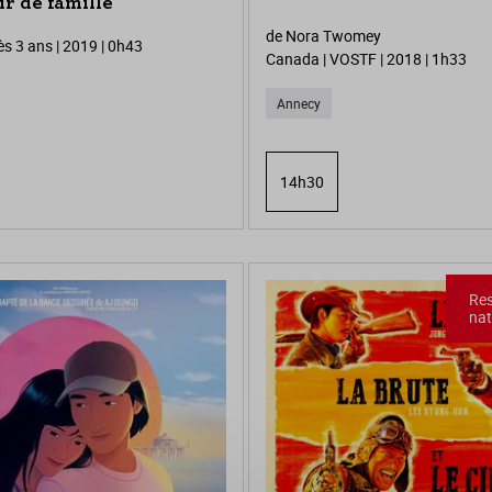
ir de famille
de Nora Twomey
dès 3 ans | 2019 | 0h43
Canada | VOSTF | 2018 | 1h33
Annecy
14h30
Res
nat