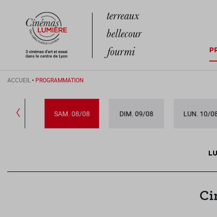
P
ACCUEIL
•
PROGRAMMATION
N. 07/08
SAM. 08/08
DIM. 09/08
LUN. 10/0
LU
Ci