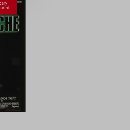
cary
ourmi