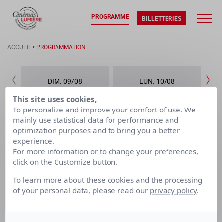
PROGRAMME
BILLETTERIES
ACCUEIL
•
PROGRAMMATION
DIM. 09/08
LUN. 10/08
This site uses cookies,
To personalize and improve your comfort of use. We
CALENDRIER PAR SEMAINE
mainly use statistical data for performance and
optimization purposes and to bring you a better
experience.
LUMIÈRE
LUMIÈRE
LUMIÈRE
For more information or to change your preferences,
TERREAUX
BELLECOUR
FOURMI
click on the Customize button.
To learn more about these cookies and the processing
of your personal data, please read our
privacy policy
.
Cinéma Lumière Fourmi
le mercredi 28 janvier