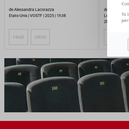
Cus
de Alessandra Lacorazza
de Wang Bing
To 
Etats-Unis | VOSTF | 2025 | 1h38
Luxembourg, F
per
2h32
14h00
20h50
16h00