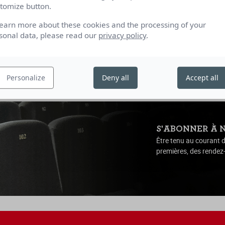
tomize button.
de Jan-Ole Gerster
learn more about these cookies and the processing of your
rance, Pays-Bas | DOC | 2025 |
Allemagne | 2025 | 2h03
sonal data, please read our
privacy policy
.
18h20
Personalize
Deny all
Accept all
S'ABONNER À 
Être tenu au courant d
premières, des rendez-