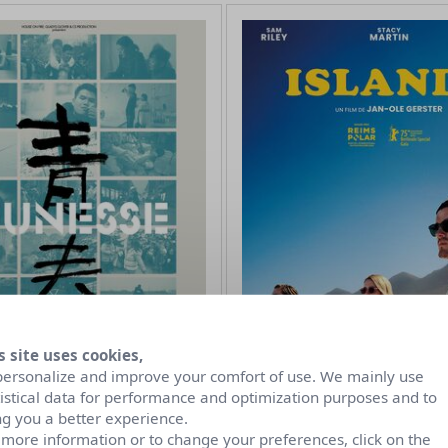
s site uses cookies,
personalize and improve your comfort of use. We mainly use
tistical data for performance and optimization purposes and to
ng you a better experience.
 more information or to change your preferences, click on the
(retour au pays)
Islands