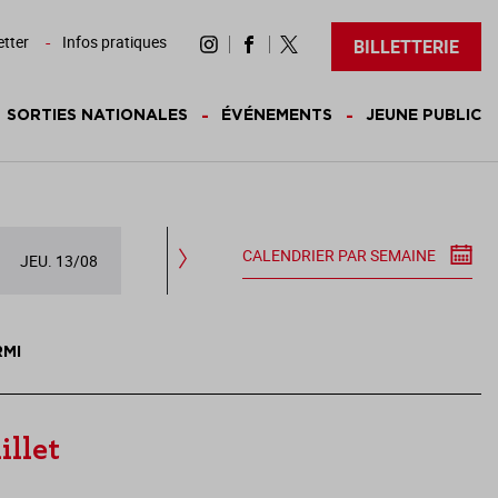
tter
Infos pratiques
BILLETTERIE
SORTIES NATIONALES
ÉVÉNEMENTS
JEUNE PUBLIC
CALENDRIER PAR SEMAINE
JEU. 13/08
VEN. 14/08
SAM. 15/08
DIM.
RMI
illet