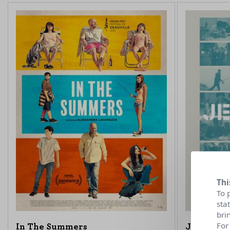
Thi
To 
sta
bri
For
In The Summers
Jeunesse 