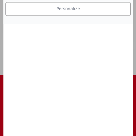
Personalize
S'ABONNER À NOTRE NEWSLETTER
Être tenu au courant des actualités, des avant-premières, des
rendez-vous, ...
S’inscrire