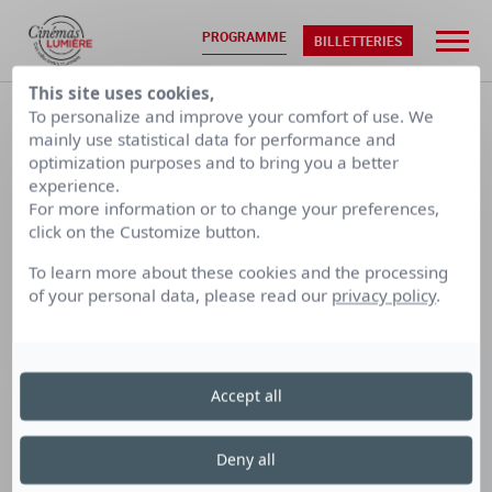
PROGRAMME
BILLETTERIES
This site uses cookies,
ACCUEIL
•
PROGRAMMATION
To personalize and improve your comfort of use. We
mainly use statistical data for performance and
optimization purposes and to bring you a better
LUN. 10/08
MAR. 11/08
experience.
For more information or to change your preferences,
click on the Customize button.
CALENDRIER PAR SEMAINE
To learn more about these cookies and the processing
of your personal data, please read our
privacy policy
.
LUMIÈRE
LUMIÈRE
LUMIÈRE
TERREAUX
BELLECOUR
FOURMI
Accept all
Cinéma Lumière Bellecour
Deny all
le samedi 8 juin