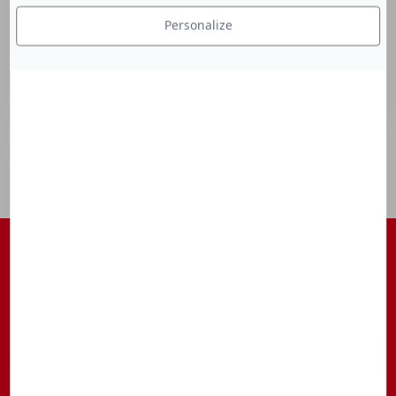
Personalize
S'ABONNER À NOTRE NEWSLETTER
Être tenu au courant des actualités, des avant-premières, des
rendez-vous, ...
S’inscrire