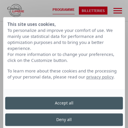
PROGRAMME
BILLETTERIES
This site uses cookies,
ACCUEIL
•
PROGRAMMATION
To personalize and improve your comfort of use. We
mainly use statistical data for performance and
optimization purposes and to bring you a better
SAM. 08/08
DIM. 09/08
experience.
For more information or to change your preferences,
click on the Customize button.
CALENDRIER PAR SEMAINE
To learn more about these cookies and the processing
of your personal data, please read our
privacy policy
.
LUMIÈRE
LUMIÈRE
LUMIÈRE
TERREAUX
BELLECOUR
FOURMI
Accept all
Cinéma Lumière Terreaux
Deny all
le samedi 21 mars