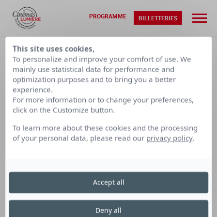
PROGRAMME
BILLETTERIES
ACCUEIL
•
PROGRAMMATION
This site uses cookies,
To personalize and improve your comfort of use. We
mainly use statistical data for performance and
optimization purposes and to bring you a better
VEN. 07/08
SAM. 08/08
experience.
For more information or to change your preferences,
CALENDRIER PAR SEMAINE
click on the Customize button.
To learn more about these cookies and the processing
of your personal data, please read our
privacy policy
.
LUMIÈRE
LUMIÈRE
LUMIÈRE
TERREAUX
BELLECOUR
FOURMI
Accept all
Cinéma Lumière Terreaux
le lundi 26 janvier
Deny all