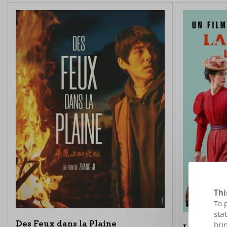
Thi
To 
sta
Des Feux dans la Plaine
bri