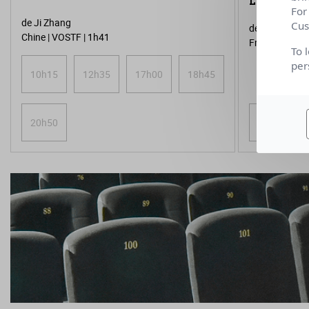
La Venue d
For
de Ji Zhang
Cus
de Cédric Kla
Chine | VOSTF | 1h41
France, Belgiq
To 
per
10h15
12h35
17h00
18h45
20h50
10h20