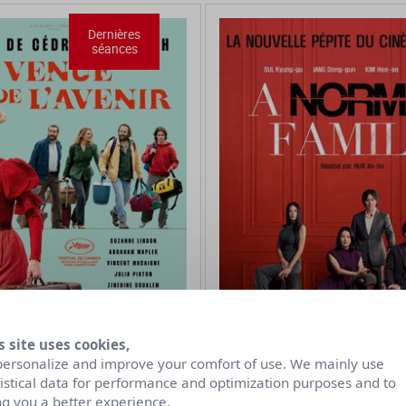
Dernières
séances
s site uses cookies,
personalize and improve your comfort of use. We mainly use
tistical data for performance and optimization purposes and to
ng you a better experience.