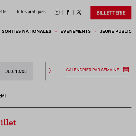
tter
Infos pratiques
BILLETTERIE
SORTIES NATIONALES
ÉVÉNEMENTS
JEUNE PUBLIC
CALENDRIER PAR SEMAINE
JEU. 13/08
VEN. 14/08
SAM. 15/08
DIM.
RMI
illet