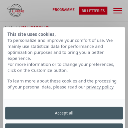
PROGRAMME
BILLETTERIES
ACCUEIL
•
PROGRAMMATION
This site uses cookies,
To personalize and improve your comfort of use. We
mainly use statistical data for performance and
DIM. 09/08
LUN. 10/08
optimization purposes and to bring you a better
experience.
For more information or to change your preferences,
CALENDRIER PAR SEMAINE
click on the Customize button.
To learn more about these cookies and the processing
LUMIÈRE
LUMIÈRE
LUMIÈRE
of your personal data, please read our
privacy policy
.
TERREAUX
BELLECOUR
FOURMI
Cinéma Lumière Terreaux
Accept all
le lundi 2 février