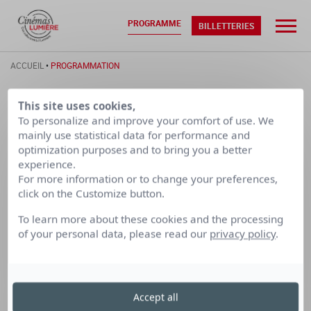
PROGRAMME
BILLETTERIES
ACCUEIL
•
PROGRAMMATION
This site uses cookies,
JEU. 06/08
VEN. 07/08
To personalize and improve your comfort of use. We
mainly use statistical data for performance and
optimization purposes and to bring you a better
CALENDRIER PAR SEMAINE
experience.
For more information or to change your preferences,
click on the Customize button.
LUMIÈRE
LUMIÈRE
LUMIÈRE
TERREAUX
BELLECOUR
FOURMI
To learn more about these cookies and the processing
of your personal data, please read our
privacy policy
.
Cinéma Lumière Fourmi
le lundi 2 février
Accept all