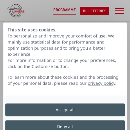
PROGRAMME
BILLETTERIES
ACCUEIL
•
PROGRAMMATION
This site uses cookies,
To personalize and improve your comfort of use. We
mainly use statistical data for performance and
LUN. 10/08
MAR. 11/08
optimization purposes and to bring you a better
experience.
For more information or to change your preferences,
CALENDRIER PAR SEMAINE
click on the Customize button.
To learn more about these cookies and the processing
of your personal data, please read our
privacy policy
.
LUMIÈRE
LUMIÈRE
LUMIÈRE
TERREAUX
BELLECOUR
FOURMI
Accept all
Cinéma Lumière Terreaux
le vendredi 10 octobre
Deny all