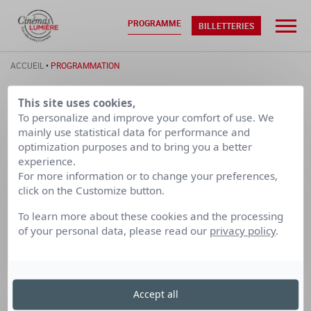
PROGRAMME
BILLETTERIES
ACCUEIL
•
PROGRAMMATION
This site uses cookies,
SAM. 08/08
DIM. 09/08
To personalize and improve your comfort of use. We
mainly use statistical data for performance and
optimization purposes and to bring you a better
CALENDRIER PAR SEMAINE
experience.
For more information or to change your preferences,
click on the Customize button.
LUMIÈRE
LUMIÈRE
LUMIÈRE
To learn more about these cookies and the processing
TERREAUX
BELLECOUR
FOURMI
of your personal data, please read our
privacy policy
.
Cinéma Lumière Fourmi
le samedi 6 décembre
Accept all