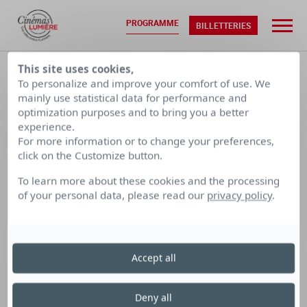
PROGRAMME
BILLETTERIES
ACCUEIL
•
PROGRAMMATION
This site uses cookies,
To personalize and improve your comfort of use. We
mainly use statistical data for performance and
optimization purposes and to bring you a better
JEU. 06/08
VEN. 07/08
experience.
For more information or to change your preferences,
CALENDRIER PAR SEMAINE
click on the Customize button.
To learn more about these cookies and the processing
of your personal data, please read our
privacy policy
.
LUMIÈRE
LUMIÈRE
LUMIÈRE
TERREAUX
BELLECOUR
FOURMI
Accept all
Cinéma Lumière Bellecour
le samedi 6 décembre
Deny all