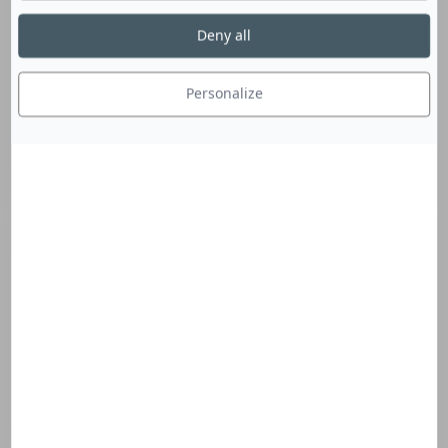
Deny all
Personalize