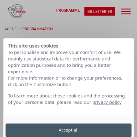
PROGRAMME
BILLETTERIES
ACCUEIL
•
PROGRAMMATION
This site uses cookies,
JEU. 06/08
VEN. 07/08
To personalize and improve your comfort of use. We
mainly use statistical data for performance and
optimization purposes and to bring you a better
CALENDRIER PAR SEMAINE
experience.
For more information or to change your preferences,
click on the Customize button.
LUMIÈRE
LUMIÈRE
LUMIÈRE
TERREAUX
BELLECOUR
FOURMI
To learn more about these cookies and the processing
of your personal data, please read our
privacy policy
.
Cinéma Lumière Fourmi
le mardi 19 août
Accept all