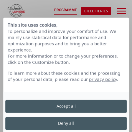
PROGRAMME
BILLETTERIES
This site uses cookies,
ACCUEIL
•
PROGRAMMATION
To personalize and improve your comfort of use. We
mainly use statistical data for performance and
optimization purposes and to bring you a better
SAM. 08/08
DIM. 09/08
experience.
For more information or to change your preferences,
click on the Customize button.
CALENDRIER PAR SEMAINE
To learn more about these cookies and the processing
of your personal data, please read our
privacy policy
.
LUMIÈRE
LUMIÈRE
LUMIÈRE
TERREAUX
BELLECOUR
FOURMI
Accept all
Cinéma Lumière Fourmi
Deny all
le mercredi 20 décembre