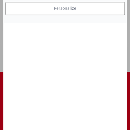
Personalize
S'ABONNER À NOTRE NEWSLETTER
Être tenu au courant des actualités, des avant-premières, des
rendez-vous, ...
S’inscrire