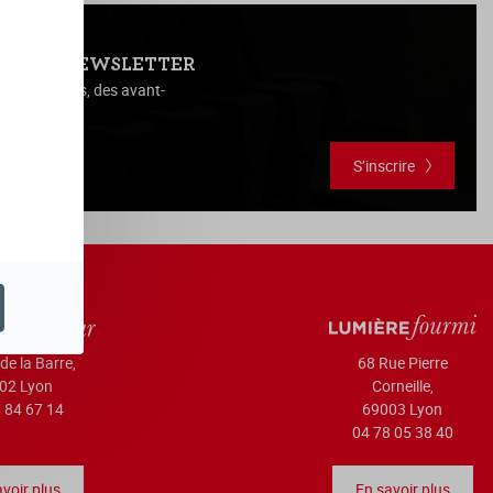
NOTRE NEWSLETTER
es actualités, des avant-
vous, ...
S’inscrire
de la Barre,
68 Rue Pierre
02 Lyon
Corneille,
 84 67 14
69003 Lyon
04 78 05 38 40
voir plus
En savoir plus