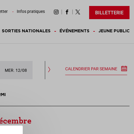
tter
Infos pratiques
BILLETTERIE
SORTIES NATIONALES
ÉVÉNEMENTS
JEUNE PUBLIC
CALENDRIER PAR SEMAINE
MER. 12/08
JEU. 13/08
VEN. 14/08
SAM.
RMI
décembre