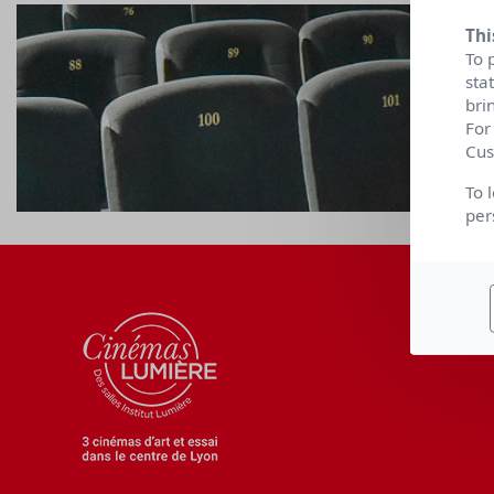
Thi
To 
sta
bri
For
Cus
To 
per