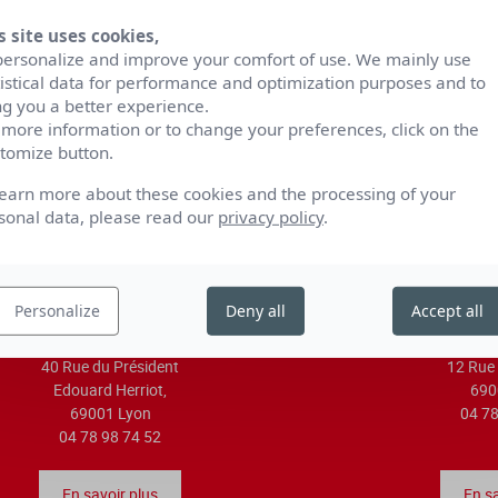
s site uses cookies,
personalize and improve your comfort of use. We mainly use
S'ABONNER À 
tistical data for performance and optimization purposes and to
Être tenu au courant d
ng you a better experience.
premières, des rendez-
 more information or to change your preferences, click on the
tomize button.
learn more about these cookies and the processing of your
sonal data, please read our
privacy policy
.
Personalize
Deny all
Accept all
40 Rue du Président
12 Rue 
Edouard Herriot,
690
69001 Lyon
04 78
04 78 98 74 52
En savoir plus
En sa