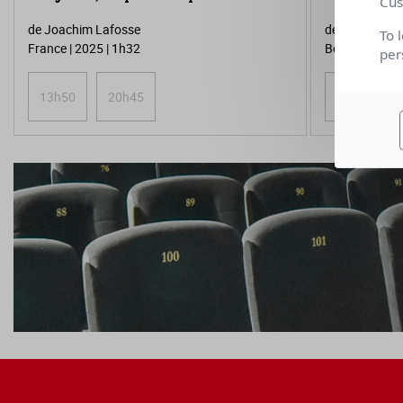
Cus
de Joachim Lafosse
de Charlotte D
To 
France | 2025 | 1h32
Belgique | 202
per
13h50
20h45
15h45