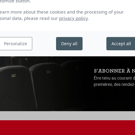
tomize button.
evillers & Arnaud Dufeys
de Thomas Kruithof
learn more about these cookies and the processing of your
5 | 1h18
France | 2025 | 1h42
sonal data, please read our
privacy policy
.
17h25
19h05
16h10
18h25
Personalize
Deny all
Accept all
S'ABONNER À 
Être tenu au courant d
premières, des rendez-