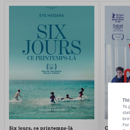
Thi
To 
sta
bri
For
Six jours, ce printemps-là
On vous c