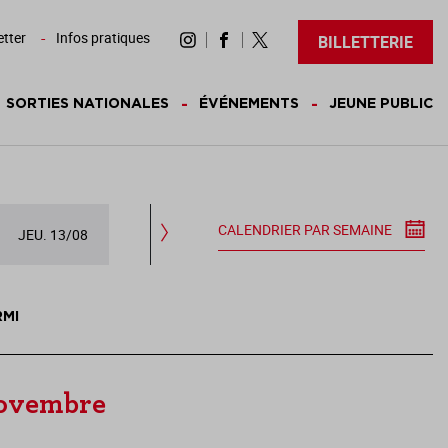
tter
Infos pratiques
BILLETTERIE
SORTIES NATIONALES
ÉVÉNEMENTS
JEUNE PUBLIC
CALENDRIER PAR SEMAINE
JEU. 13/08
VEN. 14/08
SAM. 15/08
DIM.
RMI
novembre