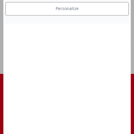
Personalize
S'ABONNER À NOTRE NEWSLETTER
Être tenu au courant des actualités, des avant-premières, des
rendez-vous, ...
S’inscrire