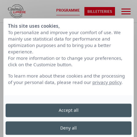
PROGRAMME
BILLETTERIES
This site uses cookies,
ACCUEIL
•
PROGRAMMATION
To personalize and improve your comfort of use. We
mainly use statistical data for performance and
optimization purposes and to bring you a better
VEN. 07/08
SAM. 08/08
experience.
For more information or to change your preferences,
click on the Customize button.
CALENDRIER PAR SEMAINE
To learn more about these cookies and the processing
of your personal data, please read our
privacy policy
.
LUMIÈRE
LUMIÈRE
LUMIÈRE
TERREAUX
BELLECOUR
FOURMI
Accept all
Cinéma Lumière Bellecour
Deny all
le dimanche 1 octobre