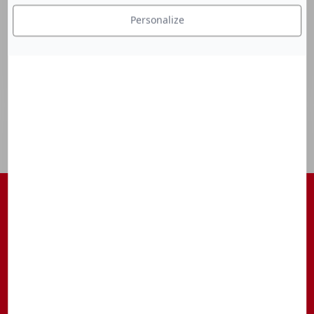
Personalize
S'ABONNER À NOTRE NEWSLETTER
Être tenu au courant des actualités, des avant-premières, des
rendez-vous, ...
S’inscrire