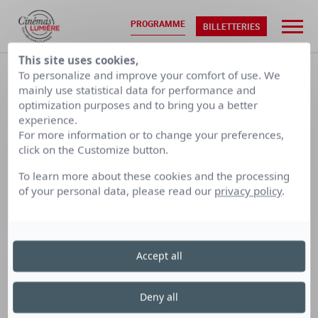
PROGRAMME
BILLETTERIES
This site uses cookies,
ACCUEIL
•
PROGRAMMATION
To personalize and improve your comfort of use. We
mainly use statistical data for performance and
optimization purposes and to bring you a better
VEN. 07/08
SAM. 08/08
experience.
For more information or to change your preferences,
click on the Customize button.
CALENDRIER PAR SEMAINE
To learn more about these cookies and the processing
of your personal data, please read our
privacy policy
.
LUMIÈRE
LUMIÈRE
LUMIÈRE
TERREAUX
BELLECOUR
FOURMI
Accept all
Cinéma Lumière Terreaux
Deny all
le dimanche 1 octobre