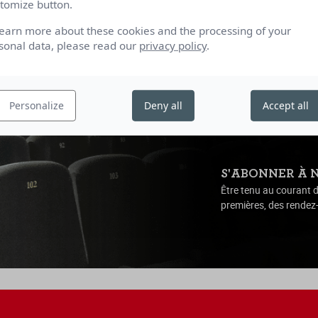
tomize button.
learn more about these cookies and the processing of your
sonal data, please read our
privacy policy
.
Personalize
Deny all
Accept all
S'ABONNER À 
Être tenu au courant d
premières, des rendez-