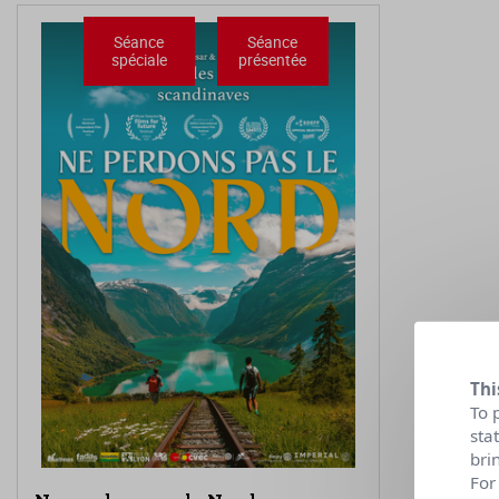
Séance
Séance
spéciale
présentée
Thi
To 
sta
bri
For