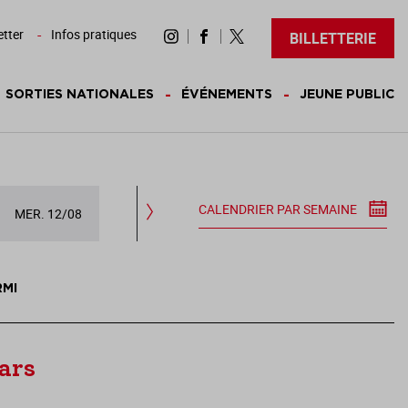
tter
Infos pratiques
BILLETTERIE
SORTIES NATIONALES
ÉVÉNEMENTS
JEUNE PUBLIC
CALENDRIER PAR SEMAINE
MER. 12/08
JEU. 13/08
VEN. 14/08
SAM.
RMI
mars