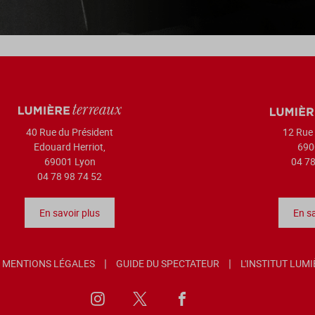
40 Rue du Président
12 Rue 
Edouard Herriot,
690
69001 Lyon
04 78
04 78 98 74 52
En savoir plus
En sa
MENTIONS LÉGALES
GUIDE DU SPECTATEUR
L'INSTITUT LUM