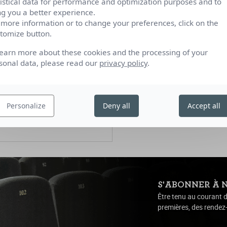
tistical data for performance and optimization purposes and to
ng you a better experience.
a & Romane Gueret
 more information or to change your preferences, click on the
| 1h52
tomize button.
learn more about these cookies and the processing of your
sonal data, please read our
privacy policy
.
13h45
16h05
18h25
Personalize
Deny all
Accept all
S'ABONNER À 
Être tenu au courant d
premières, des rendez-