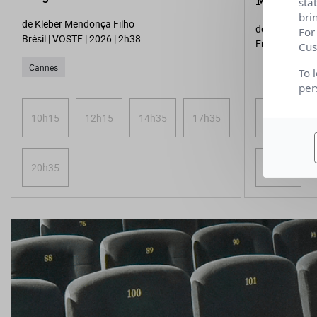
Ma frère
sta
bri
de Kleber Mendonça Filho
de Lise Akok
For
Brésil | VOSTF | 2026 | 2h38
France | 2026 
Cus
Cannes
To 
per
10h15
12h15
14h35
17h35
10h20
20h35
20h45