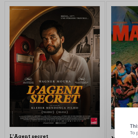
Thi
To 
L'Agent secret