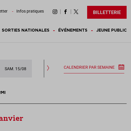
tter
Infos pratiques
BILLETTERIE
SORTIES NATIONALES
ÉVÉNEMENTS
JEUNE PUBLIC
CALENDRIER PAR SEMAINE
SAM. 15/08
DIM. 16/08
LUN. 17/08
MAR.
RMI
janvier