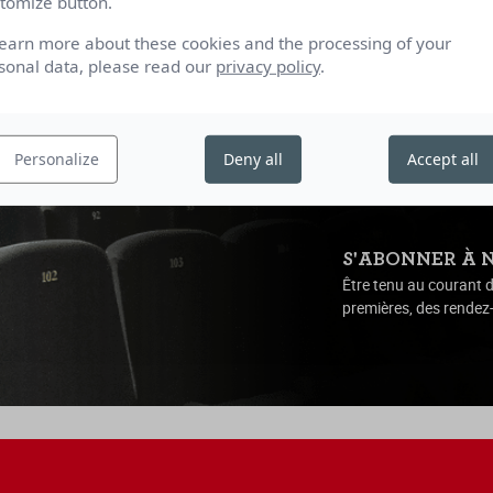
tomize button.
learn more about these cookies and the processing of your
 | 2025 | 2h24
sonal data, please read our
privacy policy
.
Personalize
Deny all
Accept all
S'ABONNER À 
Être tenu au courant d
premières, des rendez-