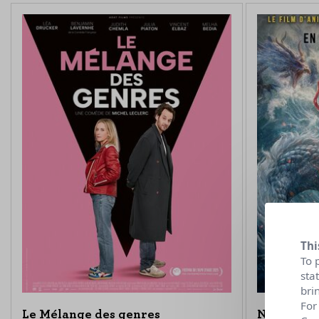
Thi
To 
sta
bri
For
Le Mélange des genres
Ne Zha 2