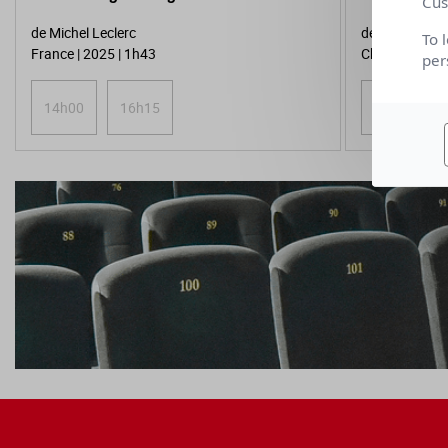
Cus
de Michel Leclerc
de Yu Yang
To 
France | 2025 | 1h43
Chine | VOSTF
per
14h00
16h15
20h35