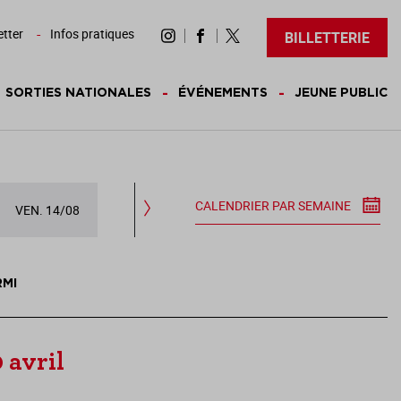
tter
Infos pratiques
BILLETTERIE
SORTIES NATIONALES
ÉVÉNEMENTS
JEUNE PUBLIC
CALENDRIER PAR SEMAINE
VEN. 14/08
SAM. 15/08
DIM. 16/08
LUN.
RMI
 avril