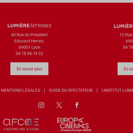
40 Rue du Président
12 Rue 
Edouard Herriot,
690
69001 Lyon
04 78
04 78 98 74 52
En savoir plus
En sa
MENTIONS LÉGALES
GUIDE DU SPECTATEUR
L'INSTITUT LUM