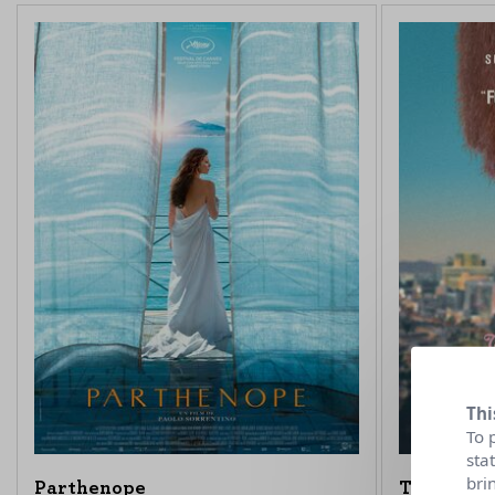
Thi
To 
sta
bri
Parthenope
The Last 