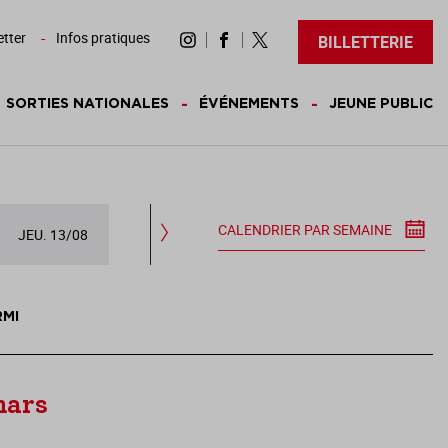
tter
Infos pratiques
BILLETTERIE
SORTIES NATIONALES
ÉVÉNEMENTS
JEUNE PUBLIC
CALENDRIER PAR SEMAINE
JEU. 13/08
VEN. 14/08
SAM. 15/08
DIM.
RMI
mars