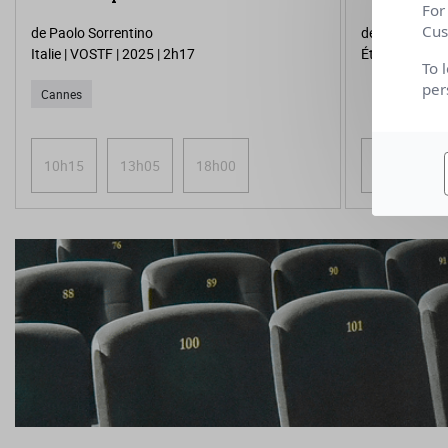
For
Cus
de Paolo Sorrentino
de Gia Coppol
Italie | VOSTF | 2025 | 2h17
États-Unis | V
To 
per
Cannes
10h15
13h05
18h00
20h45