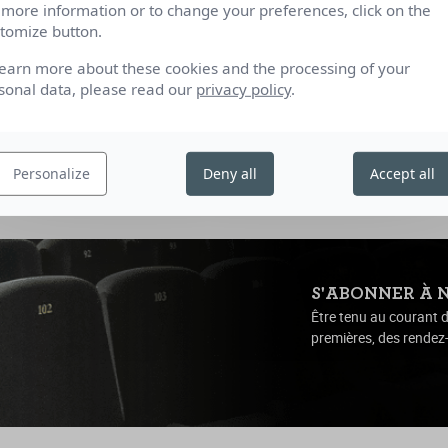
 more information or to change your preferences, click on the
tomize button.
a
OSTF | 2025 | 1h29
learn more about these cookies and the processing of your
sonal data, please read our
privacy policy
.
Personalize
Deny all
Accept all
S'ABONNER À 
Être tenu au courant d
premières, des rendez-