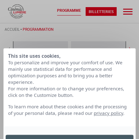
PROGRAMME
BILLETTERIES
ACCUEIL
•
PROGRAMMATION
SAM. 08/08
DIM. 09/08
This site uses cookies,
To personalize and improve your comfort of use. We
mainly use statistical data for performance and
CALENDRIER PAR SEMAINE
optimization purposes and to bring you a better
experience.
For more information or to change your preferences,
LUMIÈRE
LUMIÈRE
LUMIÈRE
click on the Customize button.
TERREAUX
BELLECOUR
FOURMI
To learn more about these cookies and the processing
of your personal data, please read our
privacy policy
.
Cinéma Lumière Fourmi
le samedi 28 février