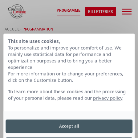
PROGRAMME
BILLETTERIES
ACCUEIL
•
PROGRAMMATION
This site uses cookies,
To personalize and improve your comfort of use. We
JEU. 06/08
VEN. 07/08
mainly use statistical data for performance and
optimization purposes and to bring you a better
experience.
CALENDRIER PAR SEMAINE
For more information or to change your preferences,
click on the Customize button.
LUMIÈRE
LUMIÈRE
LUMIÈRE
To learn more about these cookies and the processing
TERREAUX
BELLECOUR
FOURMI
of your personal data, please read our
privacy policy
.
Cinéma Lumière Fourmi
Accept all
le mercredi 22 octobre