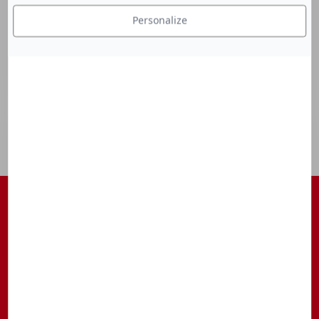
Personalize
S'ABONNER À NOTRE NEWSLETTER
Être tenu au courant des actualités, des avant-premières, des
rendez-vous, ...
S’inscrire