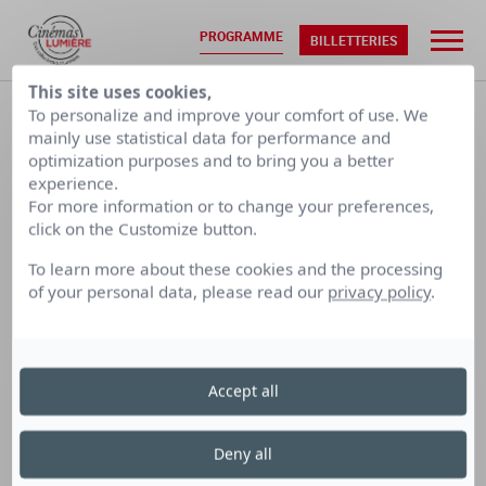
PROGRAMME
BILLETTERIES
This site uses cookies,
ACCUEIL
•
PROGRAMMATION
To personalize and improve your comfort of use. We
mainly use statistical data for performance and
optimization purposes and to bring you a better
JEU. 06/08
VEN. 07/08
experience.
For more information or to change your preferences,
click on the Customize button.
CALENDRIER PAR SEMAINE
To learn more about these cookies and the processing
of your personal data, please read our
privacy policy
.
LUMIÈRE
LUMIÈRE
LUMIÈRE
TERREAUX
BELLECOUR
FOURMI
Accept all
Cinéma Lumière Fourmi
Deny all
le vendredi 6 septembre