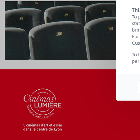
Thi
To 
sta
bri
For
Cus
To 
per