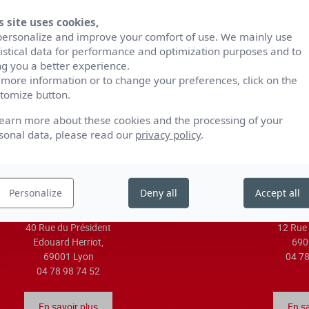
s site uses cookies,
personalize and improve your comfort of use. We mainly use
S'ABONNER À 
tistical data for performance and optimization purposes and to
Être tenu au courant d
ng you a better experience.
premières, des rendez-
 more information or to change your preferences, click on the
tomize button.
learn more about these cookies and the processing of your
sonal data, please read our
privacy policy
.
Personalize
Deny all
Accept all
40 Rue du Président
12 Rue 
Edouard Herriot,
690
69001 Lyon
04 78
04 78 98 74 52
En savoir plus
En sa