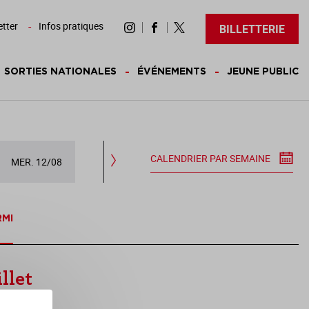
tter
Infos pratiques
BILLETTERIE
SORTIES NATIONALES
ÉVÉNEMENTS
JEUNE PUBLIC
CALENDRIER PAR SEMAINE
MER. 12/08
JEU. 13/08
VEN. 14/08
SAM.
RMI
llet