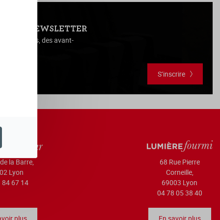
NOTRE NEWSLETTER
es actualités, des avant-
vous, ...
S’inscrire
de la Barre,
68 Rue Pierre
02 Lyon
Corneille,
 84 67 14
69003 Lyon
04 78 05 38 40
voir plus
En savoir plus