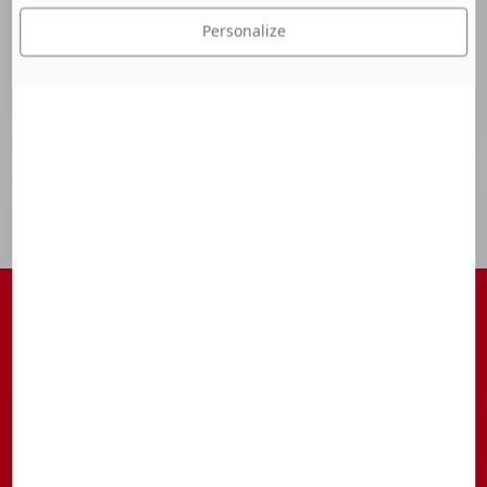
Personalize
S'ABONNER À NOTRE NEWSLETTER
Être tenu au courant des actualités, des avant-premières, des
rendez-vous, ...
S’inscrire