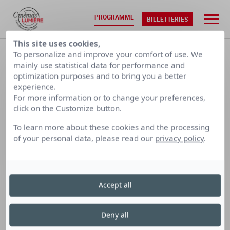
PROGRAMME
BILLETTERIES
This site uses cookies,
ACCUEIL
•
PROGRAMMATION
To personalize and improve your comfort of use. We
mainly use statistical data for performance and
optimization purposes and to bring you a better
VEN. 07/08
SAM. 08/08
experience.
For more information or to change your preferences,
click on the Customize button.
CALENDRIER PAR SEMAINE
To learn more about these cookies and the processing
of your personal data, please read our
privacy policy
.
LUMIÈRE
LUMIÈRE
LUMIÈRE
TERREAUX
BELLECOUR
FOURMI
Accept all
Cinéma Lumière Fourmi
Deny all
le vendredi 2 février