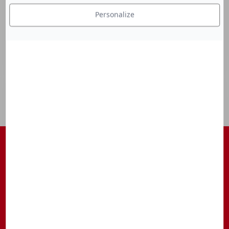
Personalize
S'ABONNER À NOTRE NEWSLETTER
Être tenu au courant des actualités, des avant-premières, des
rendez-vous, ...
S’inscrire