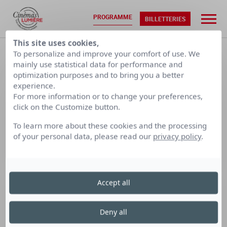
PROGRAMME
BILLETTERIES
This site uses cookies,
ACCUEIL
•
PROGRAMMATION
To personalize and improve your comfort of use. We
mainly use statistical data for performance and
optimization purposes and to bring you a better
SAM. 08/08
DIM. 09/08
experience.
For more information or to change your preferences,
click on the Customize button.
CALENDRIER PAR SEMAINE
To learn more about these cookies and the processing
of your personal data, please read our
privacy policy
.
LUMIÈRE
LUMIÈRE
LUMIÈRE
TERREAUX
BELLECOUR
FOURMI
Accept all
Cinéma Lumière Fourmi
Deny all
le lundi 4 décembre