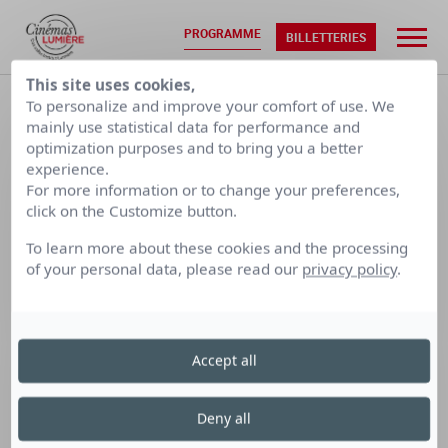
PROGRAMME
BILLETTERIES
This site uses cookies,
ACCUEIL
•
PROGRAMMATION
To personalize and improve your comfort of use. We
mainly use statistical data for performance and
optimization purposes and to bring you a better
DIM. 09/08
LUN. 10/08
experience.
For more information or to change your preferences,
click on the Customize button.
CALENDRIER PAR SEMAINE
To learn more about these cookies and the processing
of your personal data, please read our
privacy policy
.
LUMIÈRE
LUMIÈRE
LUMIÈRE
TERREAUX
BELLECOUR
FOURMI
Accept all
Cinéma Lumière Bellecour
Deny all
le samedi 8 novembre