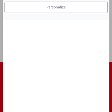
Personalize
S'ABONNER À NOTRE NEWSLETTER
Être tenu au courant des actualités, des avant-premières, des
rendez-vous, ...
S’inscrire