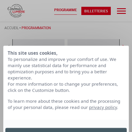
PROGRAMME
BILLETTERIES
ACCUEIL
•
PROGRAMMATION
SAM. 08/08
DIM. 09/08
This site uses cookies,
To personalize and improve your comfort of use. We
mainly use statistical data for performance and
CALENDRIER PAR SEMAINE
optimization purposes and to bring you a better
experience.
For more information or to change your preferences,
LUMIÈRE
LUMIÈRE
LUMIÈRE
click on the Customize button.
TERREAUX
BELLECOUR
FOURMI
To learn more about these cookies and the processing
of your personal data, please read our
privacy policy
.
Cinéma Lumière Bellecour
le mardi 26 août