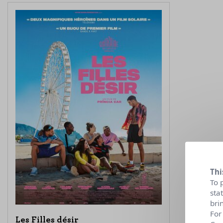
Thi
To 
sta
bri
For
Les Filles désir