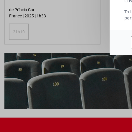
Cus
de Prïncia Car
To 
France | 2025 | 1h33
per
21h10