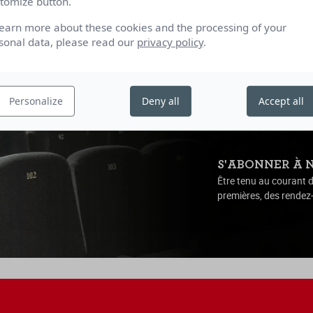
tomize button.
learn more about these cookies and the processing of your
sonal data, please read our
privacy policy
.
Personalize
Deny all
Accept all
S'ABONNER À 
Être tenu au courant d
premières, des rendez-