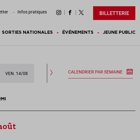
tter
Infos pratiques
BILLETTERIE
SORTIES NATIONALES
ÉVÉNEMENTS
JEUNE PUBLIC
CALENDRIER PAR SEMAINE
VEN. 14/08
SAM. 15/08
DIM. 16/08
LUN.
RMI
août