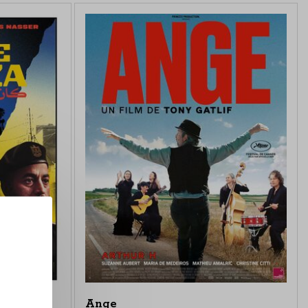
Ange
za