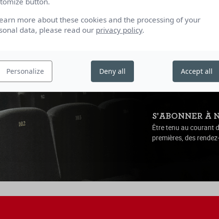
tomize button.
att
de Tarzan Nasser, Arab Nasser
learn more about these cookies and the processing of your
de-Bretagne | VOSTF | 2025 | 1h45
Palestine, France | VOSTF | 2025 
sonal data, please read our
privacy policy
.
18h35
16h15
Personalize
Deny all
Accept all
S'ABONNER À 
Être tenu au courant d
premières, des rendez-