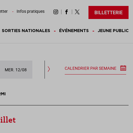
tter
Infos pratiques
BILLETTERIE
SORTIES NATIONALES
ÉVÉNEMENTS
JEUNE PUBLIC
CALENDRIER PAR SEMAINE
MER. 12/08
JEU. 13/08
VEN. 14/08
SAM.
RMI
illet