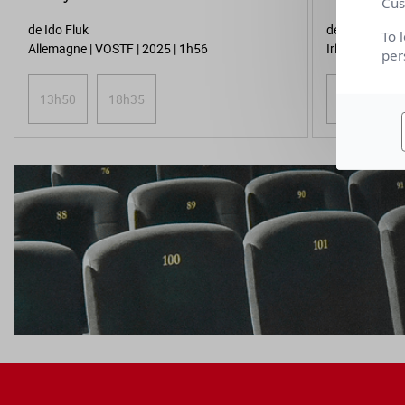
Cus
de Ido Fluk
de Rich Peppi
To 
Allemagne | VOSTF | 2025 | 1h56
Irlande, Gran
per
13h50
18h35
14h00