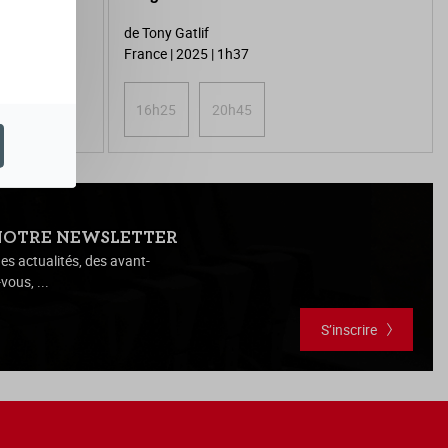
de Tony Gatlif
France | 2025 | 1h37
| 1h27
16h25
20h45
NOTRE NEWSLETTER
es actualités, des avant-
vous, ...
S’inscrire