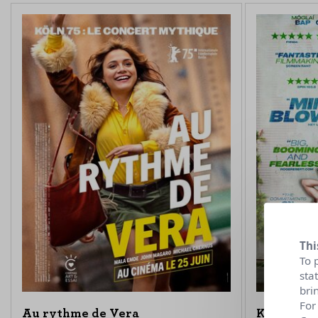
Thi
To 
sta
bri
For
Au rythme de Vera
Kneecap