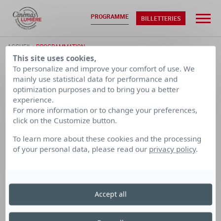
PROGRAMME
BILLETTERIES
ACCUEIL
•
PROGRAMMATION
This site uses cookies,
To personalize and improve your comfort of use. We
mainly use statistical data for performance and
DIM. 09/08
LUN. 10/08
optimization purposes and to bring you a better
experience.
For more information or to change your preferences,
CALENDRIER PAR SEMAINE
click on the Customize button.
To learn more about these cookies and the processing
LUMIÈRE
LUMIÈRE
LUMIÈRE
of your personal data, please read our
privacy policy
.
TERREAUX
BELLECOUR
FOURMI
Cinéma Lumière Bellecour
Accept all
le mercredi 15 janvier