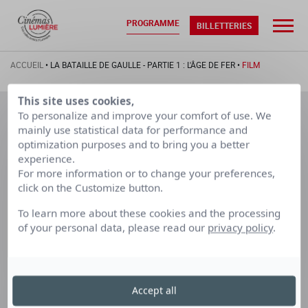
PROGRAMME
BILLETTERIES
ACCUEIL
•
LA BATAILLE DE GAULLE - PARTIE 1 : L'ÂGE DE FER
•
FILM
This site uses cookies,
To personalize and improve your comfort of use. We
mainly use statistical data for performance and
optimization purposes and to bring you a better
experience.
For more information or to change your preferences,
click on the Customize button.
To learn more about these cookies and the processing
of your personal data, please read our
privacy policy
.
Accept all