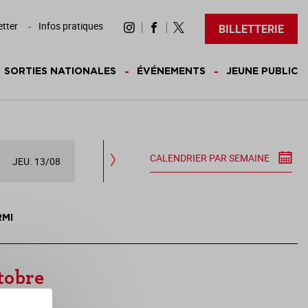
tter
Infos pratiques
BILLETTERIE
SORTIES NATIONALES
ÉVÉNEMENTS
JEUNE PUBLIC
CALENDRIER PAR SEMAINE
JEU. 13/08
VEN. 14/08
SAM. 15/08
DIM.
RMI
ctobre