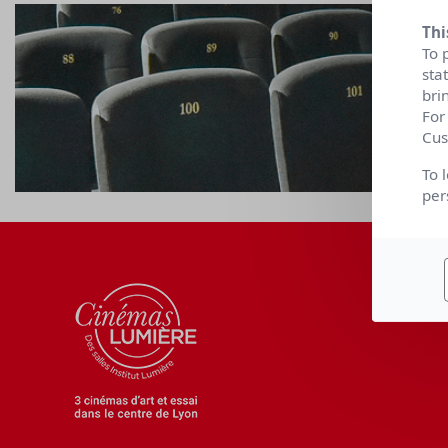
Thi
To 
sta
bri
For
Cus
To 
per