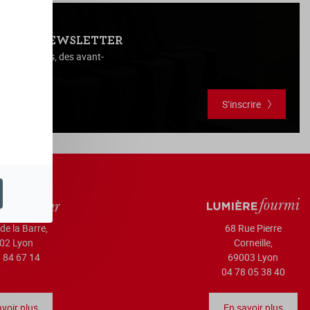
NOTRE NEWSLETTER
es actualités, des avant-
vous, ...
S’inscrire
de la Barre,
68 Rue Pierre
02 Lyon
Corneille,
 84 67 14
69003 Lyon
04 78 05 38 40
voir plus
En savoir plus