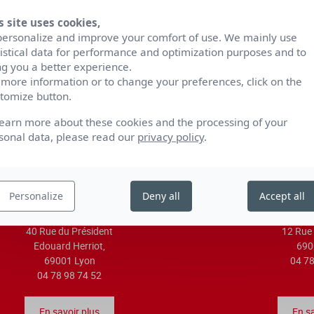
s site uses cookies,
personalize and improve your comfort of use. We mainly use
S'ABONNER À 
tistical data for performance and optimization purposes and to
Être tenu au courant d
ng you a better experience.
premières, des rendez-
 more information or to change your preferences, click on the
tomize button.
learn more about these cookies and the processing of your
sonal data, please read our
privacy policy
.
Personalize
Deny all
Accept all
40 Rue du Président
12 Rue 
Edouard Herriot,
690
69001 Lyon
04 78
04 78 98 74 52
En savoir plus
En sa